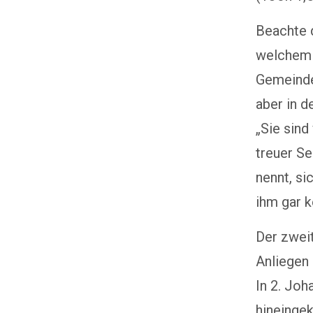
Beachte d
welchem 
Gemeinde
aber in d
„Sie sind
treuer Se
nennt, si
ihm gar k
Der zweit
Anliegen 
In 2. Joh
hineinge