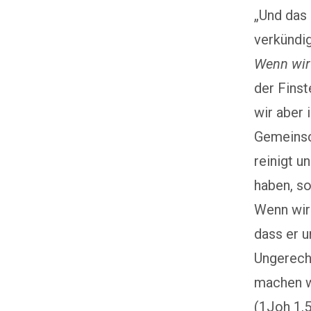
„Und das 
verkündig
Wenn wir
der Finst
wir aber 
Gemeinsch
reinigt u
haben, so
Wenn wir 
dass er u
Ungerech
machen wi
(1Joh 1,