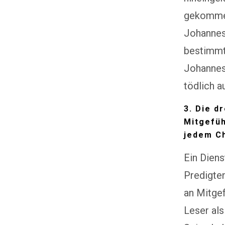
gekommen 
Johannes
bestimmte
Johannes 
tödlich a
3. Die d
Mitgefüh
jedem Ch
Ein Diens
Predigten
an Mitgef
Leser als