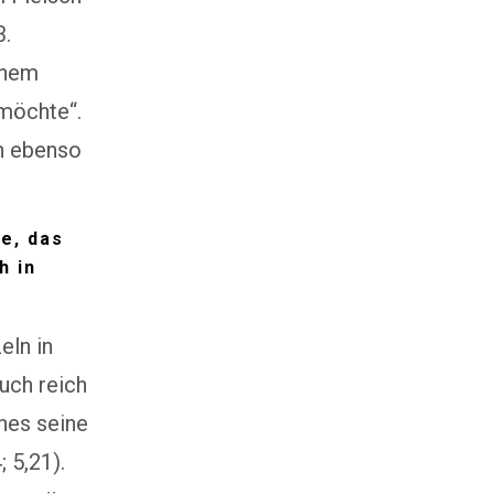
3.
inem
 möchte“.
ch ebenso
be, das
h in
eln in
auch reich
nnes seine
 5,21).