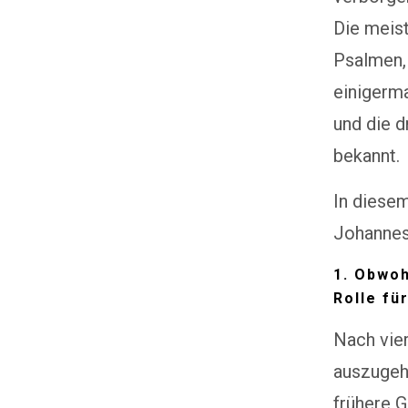
Die meist
Psalmen,
einigerma
und die d
bekannt.
In diesem
Johannes
1. Obwoh
Rolle fü
Nach vier
auszugehe
frühere G