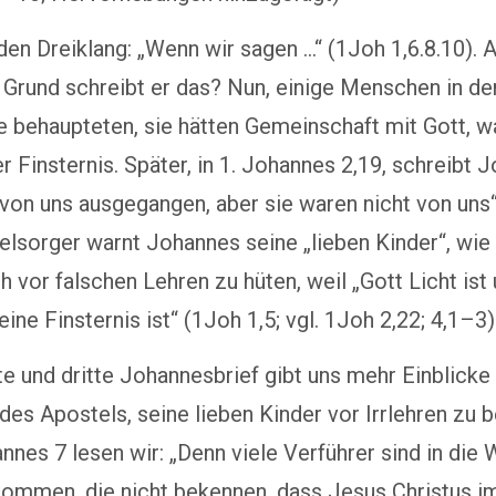
en Dreiklang: „Wenn wir sagen …“ (1Joh 1,6.8.10). 
Grund schreibt er das? Nun, einige Menschen in de
 behaupteten, sie hätten Gemeinschaft mit Gott, w
er Finsternis. Später, in 1. Johannes 2,19, schreibt 
 von uns ausgegangen, aber sie waren nicht von uns“
elsorger warnt Johannes seine „lieben Kinder“, wie 
ch vor falschen Lehren zu hüten, weil „Gott Licht ist 
eine Finsternis ist“ (1Joh 1,5; vgl. 1Joh 2,22; 4,1–3)
e und dritte Johannesbrief gibt uns mehr Einblicke 
des Apostels, seine lieben Kinder vor Irrlehren zu 
annes 7 lesen wir: „Denn viele Verführer sind in die 
kommen, die nicht bekennen, dass Jesus Christus i