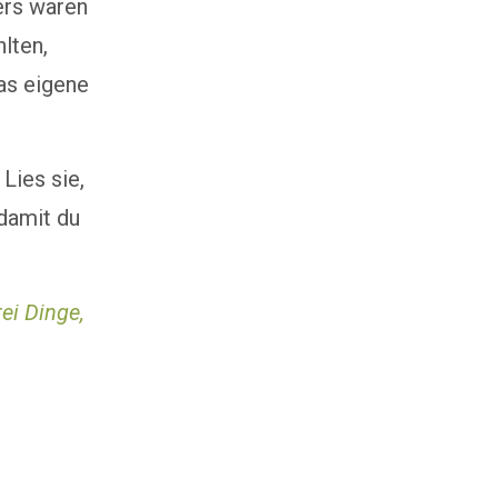
ers wären
lten,
as eigene
Lies sie,
 damit du
ei Dinge,