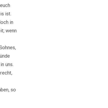
 euch
s ist.
doch in
it; wenn
 Sohnes,
Sünde
in uns.
recht,
aben, so