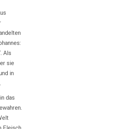
Aus
r
andelten
Johannes:
. Als
er sie
und in
.
in das
bewahren.
Welt
m Fleisch