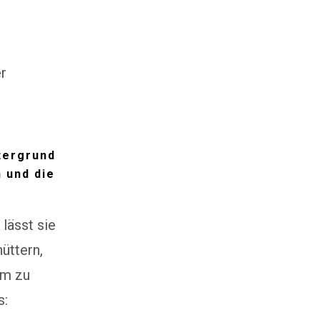
er
tergrund
n und die
lässt sie
üttern,
um zu
s: