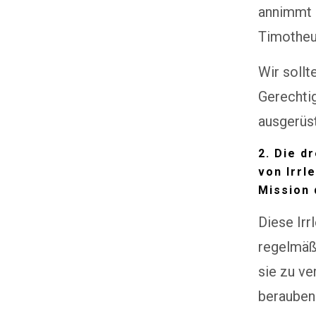
annimmt u
Timotheus
Wir sollt
Gerechtig
ausgerüs
2. Die d
von Irrl
Mission
Diese Irr
regelmäß
sie zu ve
berauben.