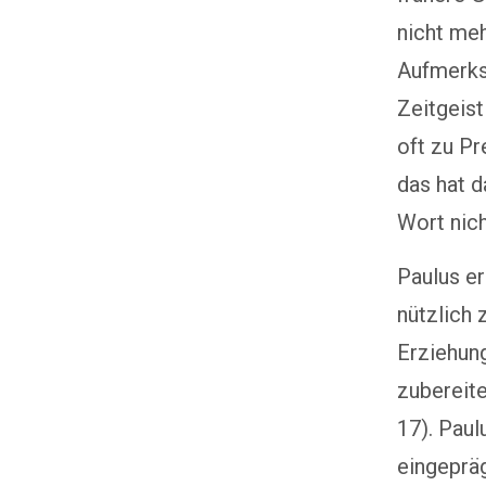
nicht meh
Aufmerks
Zeitgeist
oft zu Pr
das hat d
Wort nich
Paulus er
nützlich 
Erziehung
zubereite
17). Pau
eingepräg