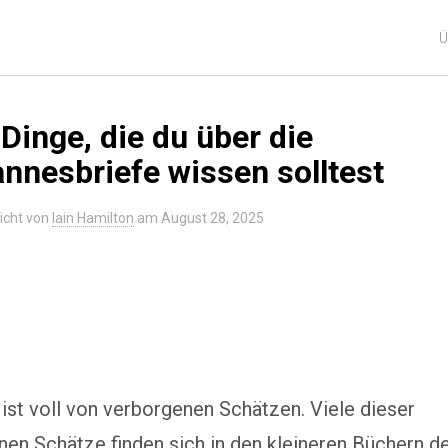
Ü
 Dinge, die du über die
nnesbriefe wissen solltest
icht von
Iain Hamilton
am
August 28, 2025
 ist voll von verborgenen Schätzen. Viele dieser
en Schätze finden sich in den kleineren Büchern de