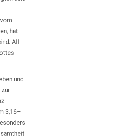
t vom
en, hat
ind. All
Gottes
geben und
 zur
nz
im 3,16–
besonders
esamtheit