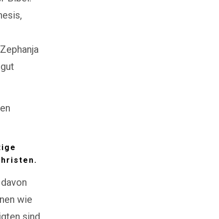
esis,
 Zephanja
 gut
den
tige
hristen.
t davon
nnen wie
igten sind