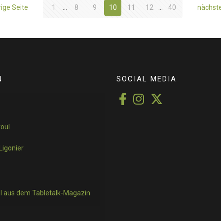
ige Seite
1
...
8
9
10
11
12
...
40
nächste
N
SOCIAL MEDIA
roul
Ligonier
el aus dem Tabletalk-Magazin