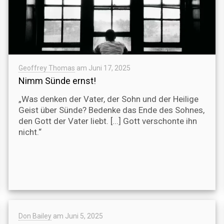
Geoffrey Thomas
am
Juni 17, 2025
Nimm Sünde ernst!
„Was denken der Vater, der Sohn und der Heilige
Geist über Sünde? Bedenke das Ende des Sohnes,
den Gott der Vater liebt. [...] Gott verschonte ihn
nicht.“
Don Bailey
am
Juni 5, 2025